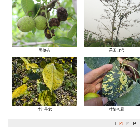
黑核桃
美国白蛾
叶片早衰
叶部问题
[1]
[2]
[3]
[4]