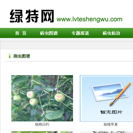
病虫图谱
核桃日灼
核桃早衰