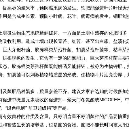
。提高枣的坐果率，预防缩果病的发生。铁肥能促进叶片叶绿素
作用是合成生长素、预防小叶病、花叶、病毒病的发生。铜肥能
。
土壤微生物生态系统遭到破坏。一方面是土壤中残存的化肥很多
物吸收利用。造成土壤出现长青苔、红苔、甚至出白霜、盐渍化
、巨大芽孢杆菌、胶冻样类芽孢杆菌、扣囊芽孢杆菌等。枯草芽
、烂根现象的发生，它含有一定的固氮能力。巨大芽孢杆菌主要
状态。胶冻样类芽孢杆菌既能解磷又能解钾，被称为生物钾肥，
势。扣囊菌可以刺激植物蜡质层的形成。使植物叶片油亮变厚，
料及菌肥品种繁多，质量参差不齐。建议大家在选购的时候多加
有促进中微量元素吸收的促进剂
—
聚天门冬氨酸或MICOFEE
、“绿色电解”“前卫超级钙”等产品。
清有效菌种的种类及含量。只标明含量不标明菌种的产品要慎重
眠和繁盛生长的培养基，也是菌的食物。菌肥不能长时间被太阳